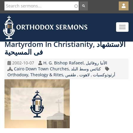
User
account
Orth
menu
Skip
Toggle
to
navigat
main
content
Martyrdom In Christianity, الاستشهاد
فى المسيحية
Original
Speaker
2002-10-07
H. G. Bishop Rafaeel, الأنبا روفائيل
Record
Church/Organization
Cairo Down Town Churches, كنائس وسط البلد
Topic
Date
Name
Orthodoxy, Theology & Rites, أرثوذوكسيات , لاهوت , طقس