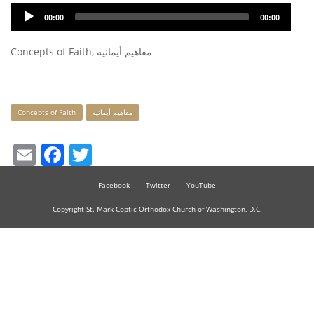
Audio
00:00
00:00
Player
Concepts of Faith, مفاهيم أيمانيه
Keywords
Concepts of Faith
مفاهيم أيمانيه
Email
Facebook
Twitter
Facebook
Twitter
YouTube
Copyright St. Mark Coptic Orthodox Church of Washington, D.C.