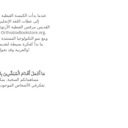
عندما بدأت الكنيسة القبطية 
القديس مرقس القبطية الأرثوذ
ومع نمو التكنولوجيا المستندة
والعربية وقد تحول إلى ظاهرة عالمية حيث يتم بث العظات وتسجيلات الفيديو الي أكثر من 120 دولة حول العالم و تنظر الملايين!
«مَا أَجْمَلَ أَقْدَامَ الْمُبَشِّرِينَ ب
مساهماتكم السخية. يمكن
تفكرفي الأشخاص الموجودين