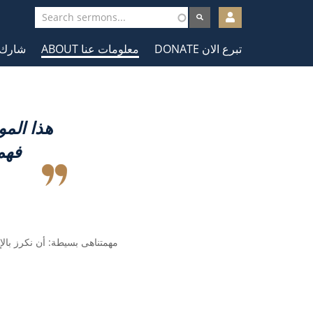
User
account
DONATE تبرع الان
ABOUT معلومات عنا
 INVOLVED
menu
هذا الم
فهم كلمة الله وقادني و أراحني بطرق سماوية حقا
مهمتناهى بسيطة: أن نكرز بالإ