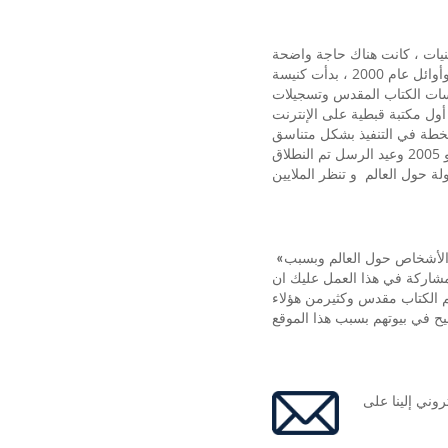
تينيات ، كانت هناك حاجة واضحة
إلى عظات اللغة الإنجليزية والعربية للجيل الثاني من الأقباط في أمريكا الشمالية. في أواخر التسعينات وأوائل عام 2000 ، بدأت كنيسة
سات الكتاب المقدس وتسجيلات
لى الإنترنت OrthodoxBookstore.org.
الخطة في التنفيذ بشكل متناسق
وفي 12 يوليو 2005 وعيد الرسل تم النطلاق OrthodoxSermons.org! ما بدأ كفكرة بسيطة لتقديم الأرثوذكسية للعالم الناطق بالإنجليزية
اف الأشخاص حول العالم وبسبب
شاركة في هذا العمل عليك ان
م الكتاب مقدس وكثيرمن هؤلاء