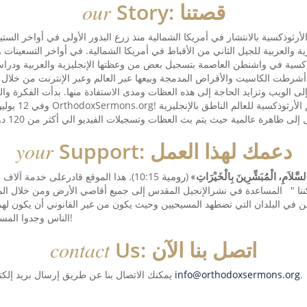
Story: قصتنا
our
الأرثوذكسية بالانتشار في أمريكا الشمالية منذ زرع البذور الأولى في أواخر الس
كسية في واشنطن العاصمة بتسجيل بعض من وعظتها الإنجليزية والعربية ودرا
أشرطت الكاسيت والأقراص المدمجة وبيعها عبر العالم وعبر الإنترنت من خلال أول مكتبة قبطية ع
 إلى الويب وتزايد الحاجة إلى هذه العظات ومدى الاستفادة منها. بدأت الفكرة و
Support: دعمك لهذا العمل
your
(
10:15). هذا الموقع قادرعلى خدمة آل
ِالسَّلاَمِ، الْمُبَشِّرِينَ بِالْخَيْرَاتِ»
رومية
نا "
المساعدة في نشرالإنجيل المقدس إلى جميع أقاصي الأرض ومن خلال الم
 في البلدان التي تضطهد المسيحيين وحيث يكون من غير القانوني أن يكون له
الناس وجدوا المسيح في بيوتهم بسبب هذا الموقع!
Us: اتصل بنا الآن
contact
.
info@orthodoxsermons.org
يمكنك الاتصال بنا عن طريق إرسال بريد إلكتروني إلينا على