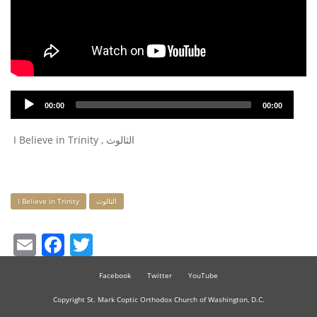
Audio
00:00
00:00
Player
I Believe in Trinity , الثالوث
Keywords
I Believe in Trinity
الثالوث
Email
Facebook
Twitter
Facebook
Twitter
YouTube
Copyright St. Mark Coptic Orthodox Church of Washington, D.C.