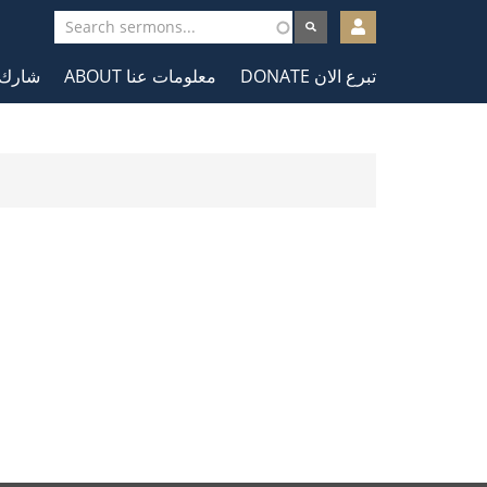
User
account
DONATE تبرع الان
ABOUT معلومات عنا
شارك في ا
menu