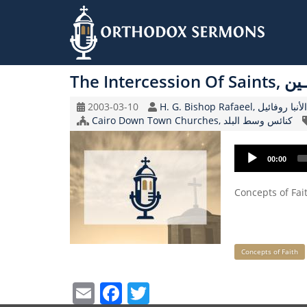
Skip
to
The Int
main
content
Original
Speaker
2003-03-10
H. G. Bishop Rafaeel, الأنبا روفائيل
Record
Church/Organization
Cairo Down Town Churches, كنائس وسط البلد
Date
Name
Audio
00:00
Player
Keywords
Concepts of Faith
Email
Facebook
Twitter