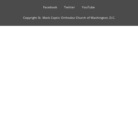
Facebook
Twitter
YouTube
Copyright St. Mark Coptic Orthodox Church of Washington, D.C.