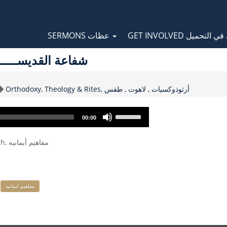
Orthodox Sermons
Main
GET INVOLVED لتحميل
SERMONS عظات
navigation
ercession Of Saints, شفاعة القديســــــين
Topic
Orthodoxy, Theology & Rites, أرثوذوكسيات , لاهوت , طقس
Use
00:00
Up/Down
Arrow
Concepts of Faith, مفاهيم أيمانيه
keys
to
increase
or
decrease
مفاهيم أيمانيه
volume.