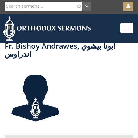
User
account
Orth
menu
Skip
Toggle
to
navigat
main
content
Fr. Bishoy Andrawes, ابونا بيشوي
اندراوس