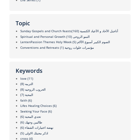
Life Series
(1)
Topic
(160)
Sunday Gospels and Church feastsأناجيل الآحاد و الأعياد الكنسية
(10)
Spiritual and Personal Growth النمو الروحى
(5)
LentenPassion Themes Holy Week الصوم الكبير أسبوع الآلام
(1)
Conventions and Retreats مؤتمرات خلوات روحية
Keywords
love
(11)
(8)
التربيه
(8)
الحروب الروحيه
(7)
المحبة
faith
(6)
Lifes Healing Choices
(6)
Seeking Your Face
(6)
(6)
تحدي المحبة
(6)
طالبين وجهك
(6)
نهضة اختيارات الشفاء
(5)
اذكر محبتك الاولى
cross
(4)