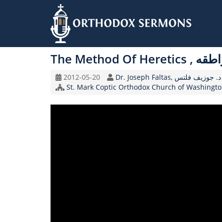
Skip
to
The Method Of 
main
content
Original
Speaker
2012-05-20
Dr. Joseph Faltas, د. جوزيف فلتس
Record
Church/Organization
Date
Name