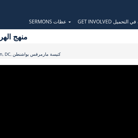
Orthodox Sermons
Main
GET INVOLVED لتحميل
SERMONS عظات
navigation
Heretics , منهج الهراطقه
St. Mark Coptic Orthodox Church of Washington, DC, كنيسة مارمرقس بواشنطن