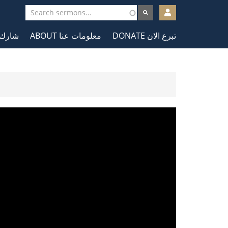
User
account
DONATE تبرع الان
ABOUT معلومات عنا
شارك في ا
menu