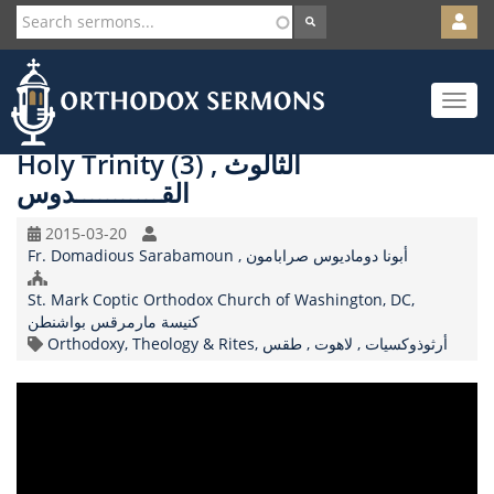
User
account
Orth
menu
Skip
Toggle
to
navigat
main
content
Holy Trinity (3) , الثالوث
القـــــــــــدوس
Original
2015-03-20
Speaker
Record
Fr. Domadious Sarabamoun , أبونا دوماديوس صرابامون
Date
Church/Organization
St. Mark Coptic Orthodox Church of Washington, DC,
Name
كنيسة مارمرقس بواشنطن
Topic
Orthodoxy, Theology & Rites, أرثوذوكسيات , لاهوت , طقس