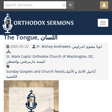
User
account
Orth
menu
Skip
Toggle
to
navigat
main
content
The Tongue, اللسان
Original
Speaker
2005-05-22
Fr. Bishoy Andrawes, ابونا بيشوي اندراوس
Record
Church/Organization
Date
St. Mark Coptic Orthodox Church of Washington, DC,
Name
كنيسة مارمرقس بواشنطن
Topic
Sunday Gospels and Church feasts,أناجيل الآحاد و الأعياد
الكنسية