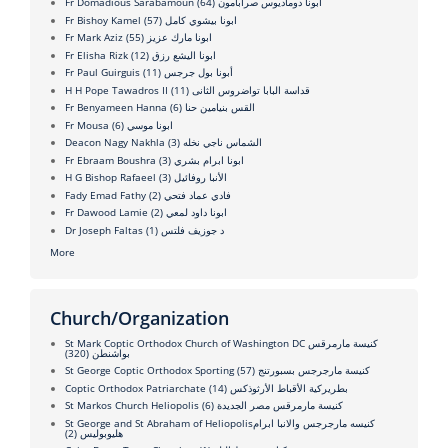
(64)
Fr Domadious Sarabamoun أبونا دوماديوس صرابامون
(57)
Fr Bishoy Kamel ابونا بيشوي كامل
(55)
Fr Mark Aziz ابونا مارك عزيز
(12)
Fr Elisha Rizk ابونا اليشع رزق
(11)
Fr Paul Guirguis أبونا بول جرجس
(11)
H H Pope Tawadros II قداسة البابا تواضروس الثانى
(6)
Fr Benyameen Hanna القس بنيامين حنا
(6)
Fr Mousa ابونا موسي
(3)
Deacon Nagy Nakhla الشماس ناجي نخله
(3)
Fr Ebraam Boushra ابونا ابرام بشري
(3)
H G Bishop Rafaeel الأنبا روفائيل
(2)
Fady Emad Fathy فادي عماد فتحي
(2)
Fr Dawood Lamie ابونا داود لمعي
(1)
Dr Joseph Faltas د جوزيف فلتس
More
Church/Organization
St Mark Coptic Orthodox Church of Washington DC كنيسة مارمرقس
(320)
بواشنطن
(57)
St George Coptic Orthodox Sporting كنيسة مارجرجس بسبورتنج
(14)
Coptic Orthodox Patriarchate بطريركية الأقباط الأرثوذكس
(6)
St Markos Church Heliopolis كنيسة مارمرقس مصر الجديدة
St George and St Abraham of Heliopolisكنيسه مارجرجس والانبا ابرام
(2)
هليوبوليس