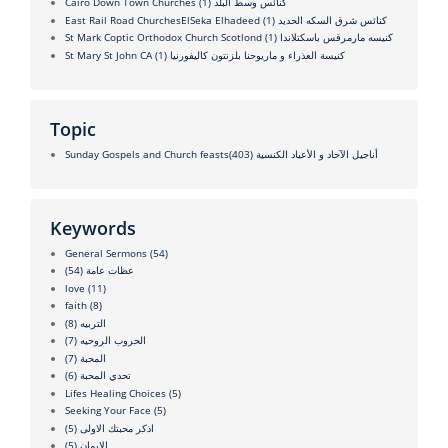
(1)
Cairo Down Town Churches كنائس وسط البلد
(1)
East Rail Road ChurchesElSeka Elhadeed كنائس شرق السكه الحديد
(1)
St Mark Coptic Orthodox Church Scotlond كنيسه مارمرقس باسكتلاندا
(1)
St Mary St John CA كنيسة العذراء و ماريوحنا بلزنتون كاليفورنيا
Topic
(403)
Sunday Gospels and Church feastsأناجيل الآحاد و الأعياد الكنسية
Keywords
General Sermons
(54)
(54)
عظات عامة
love
(11)
faith
(8)
(8)
التربيه
(7)
الحروب الروحيه
(7)
المحبة
(6)
تحدي المحبة
Lifes Healing Choices
(5)
Seeking Your Face
(5)
(5)
اذكر محبتك الاولى
(5)
الايمان