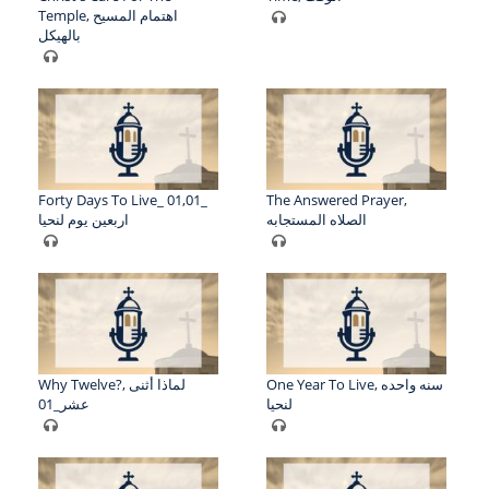
Temple, اهتمام المسيح
بالهيكل
Forty Days To Live_ 01,01_
The Answered Prayer,
الصلاه المستجابه
اربعين يوم لنحيا
One Year To Live, سنه واحده
Why Twelve?, لماذا أثنى
لنحيا
عشر_01