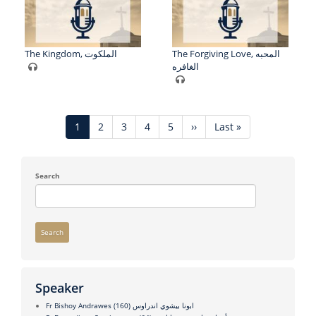
The Forgiving Love, المحبه
The Kingdom, الملكوت
الغافره
Pagination
Current
1
Page
2
Page
3
Page
4
Page
5
Next
››
Last
Last »
page
page
page
Search
Search
Speaker
(160)
Fr Bishoy Andrawes ابونا بيشوي اندراوس